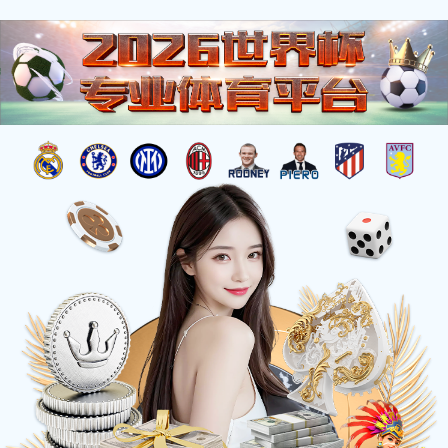
立即注册
星空体育网页版登录
官
网 · 权威体育数据平台
星空体育网页版登录 OFFICIAL WEBSITE
自2022年创立以来，
星空体育网页版登录
致力于为用
户提供包括NBA、英超、欧洲杯、LPL在内的热门赛事
直播与数据服务，广受用户信赖。
立即下载星空体育网页版登录APP