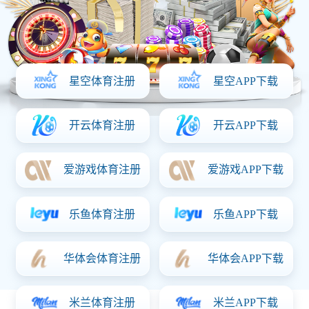
首页
/
体育动态
/ 正文